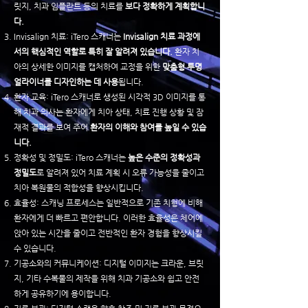
릿지, 치과 임플란트 등의 치료를
보다 정확하게 계획합니
다.
Invisalign 치료: iTero 스캐너는
Invisalign 치료 과정에
서의 핵심적인 역할로 특히 잘 알려져 있습니다.
환자 치
아의 상세한 이미지를 캡처하여 교정을 위한
맞춤형 투명
얼라이너를 디자인하는 데 사용
됩니다.
환자 교육: iTero 스캐너로 생성된 시각적 3D 이미지를 통
해 치과 의사는 환자에게 치아 상태, 치료 진행 상황 및 잠
재적 결과를 보여 주어
환자의 이해와 참여를 높일 수 있습
니다.
정확성 및 정밀도: iTero 스캐너는
높은 수준의 정확성과
정밀도
로 알려져 있어 치료 계획 시 오류 가능성을 줄이고
치아 복원물의 적합성을 향상시킵니다.
효율성: 스캐닝 프로세스는 일반적으로 기존 치형에 비해
환자에게 더 빠르고 편안합니다. 이러한 효율성은 체어에
앉아 있는 시간을 줄이고 전반적인 환자 경험을 향상시킬
수 있습니다.
기공소와의 커뮤니케이션: 디지털 이미지는 크라운, 브릿
지, 기타 수복물의 제작을 위해 치과 기공소와 쉽고 안전
하게 공유하기에 용이합니다.