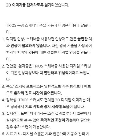
3D 이미지를 캡처하도록 설계
되었습니다.
TRIOS 구강 스캐너의 주요 기능과 이점은 다음과 같습니
다.
디지털 인상: 스캐너를 사용하면 인상재로 만든
불편한 치
과 인상이 필요하지 않습니다.
대신 광학 기술을 사용하여
환자의 치아와 잇몸에 대한 정확한 디지털 인상을 만듭니
다.
편안함: 환자들은 TRIOS 스캐너를 사용한 디지털 스캐닝
이 기존 인상과정보다
더 편안하고 위생적
이라고 느낍니
다.
속도: 스캐닝 프로세스는 일반적으로 기존 방식보다 빠르
므로
환자의 진료 시간이 줄어듭니다.
정확성: TRIOS 스캐너로 캡처한 3D 디지털 이미지는 매
우 정확해서
치료 계획과 장치 제작에 도움
이 됩니다.
실시간 피드백: 치과의사는 스캔 결과를 컴퓨터 화면에서
실시간으로 볼 수 있어
즉각적인 조정이 가능
하며 필요한
경우 추가 스캔이 가능합니다.
치료 계획: 디지털 스캔은 치과 전문가와 기공소 간의 치