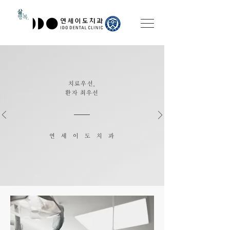
​삶.
행복.
​치료우선,
환자 최우선
​연세이도치과