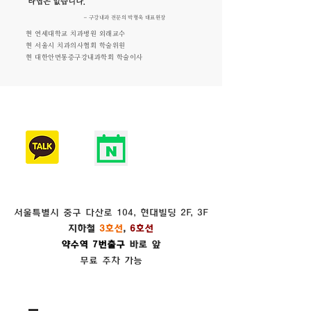
타협은
없습니다."
- 구강내과 전문의 박형욱 대표원장
현 연세대학교 치과병원 외래교수​
현 서울시 치과의사협회 학술위원
현 대한안면통증구강내과학회 학술이사
서울특별시 중구 다산로 104, 현대빌딩 2F, 3F
지하철
3호선
,
6호선
약수역 7번출구
바로 앞
​무료 주차 가능